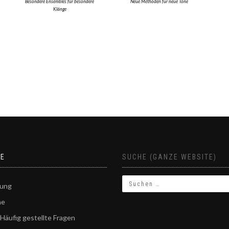
Besondere Ensembles für besondere
Neue Methoden für neue Töne
Klänge
CE
SUCHE (GANZE WEBSITE)
rung
ne
Häufig gestellte Fragen