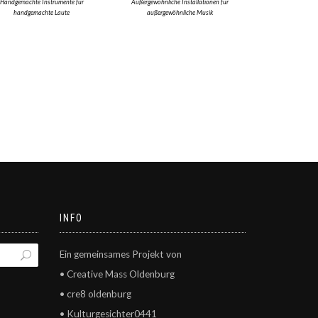
Handgemachte Instrumente für
Außergewöhnliche Installationen für
handgemachte Laute
außergewöhnliche Musik
INFO
Ein gemeinsames Projekt von
• Creative Mass Oldenburg
• cre8 oldenburg
• Kulturgesichter0441