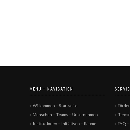
MENÜ – NAVIGATION
SERVI
Willkommen – Startseite
Förde
Menschen – Teams – Unternehmen
Termi
Institutionen – Initiativen – Räume
FAQ – 