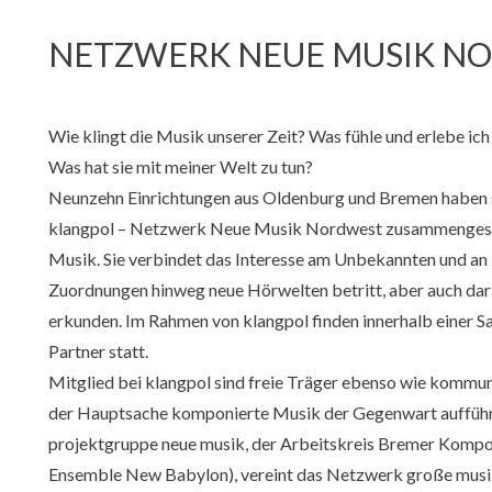
NETZWERK NEUE MUSIK N
Wie klingt die Musik unserer Zeit? Was fühle und erlebe ich 
Was hat sie mit meiner Welt zu tun?
Neunzehn Einrichtungen aus Oldenburg und Bremen haben s
klangpol – Netzwerk Neue Musik Nordwest zusammengeschl
Musik. Sie verbindet das Interesse am Unbekannten und an 
Zuordnungen hinweg neue Hörwelten betritt, aber auch da
erkunden. Im Rahmen von klangpol finden innerhalb einer Sa
Partner statt.
Mitglied bei klangpol sind freie Träger ebenso wie kommuna
der Hauptsache komponierte Musik der Gegenwart aufführe
projektgruppe neue musik, der Arbeitskreis Bremer Komp
Ensemble New Babylon), vereint das Netzwerk große musika