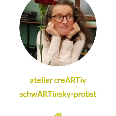
atelier creARTiv
schwARTinsky-probst