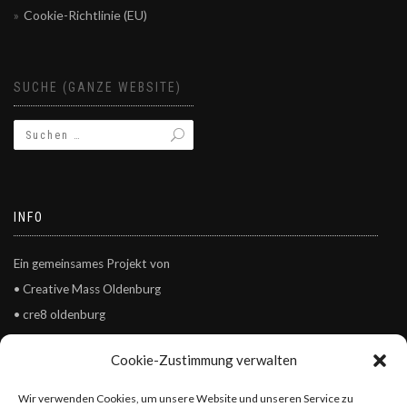
Cookie-Richtlinie (EU)
SUCHE (GANZE WEBSITE)
INFO
Ein gemeinsames Projekt von
• Creative Mass Oldenburg
• cre8 oldenburg
• Kulturgesichter0441
Cookie-Zustimmung verwalten
© Creative Mass Oldenburg – Netzwerk Kultur und Kreativität e.V.
Wir verwenden Cookies, um unsere Website und unseren Service zu