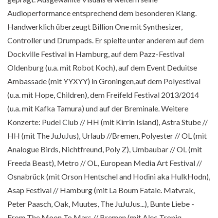
Audioperformance entsprechend dem besonderen Klang.
Handwerklich überzeugt Billion One mit Synthesizer,
Controller und Drumpads. Er spielte unter anderem auf dem
Dockville Festival in Hamburg, auf dem Pazz-Festival
Oldenburg (u.a. mit Robot Koch), auf dem Event Deduitse
Ambassade (mit YYXYY) in Groningen,auf dem Polyestival
(u.a. mit Hope, Children), dem Freifeld Festival 2013/2014
(u.a. mit Kafka Tamura) und auf der Breminale. Weitere
Konzerte: Pudel Club // HH (mit Kirrin Island), Astra Stube //
HH (mit The JuJuJus), Urlaub //Bremen, Polyester // OL (mit
Analogue Birds, Nichtfreund, Poly Z), Umbaubar // OL (mit
Freeda Beast), Metro // OL, European Media Art Festival //
Osnabrück (mit Orson Hentschel and Hodini aka HulkHodn),
Asap Festival // Hamburg (mit La Boum Fatale. Matvrak,
Peter Paasch, Oak, Muutes, The JuJuJus...), Bunte Liebe -
From The Moon To Mars // Bremen (mit Alec Troniq,