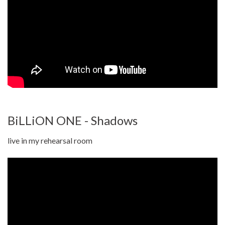
BiLLiON ONE - Shadows
live in my rehearsal room