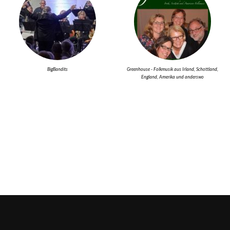
BigBandits
Greenhouse - Folkmusik aus Irland, Schottland,
England, Amerika und anderswo